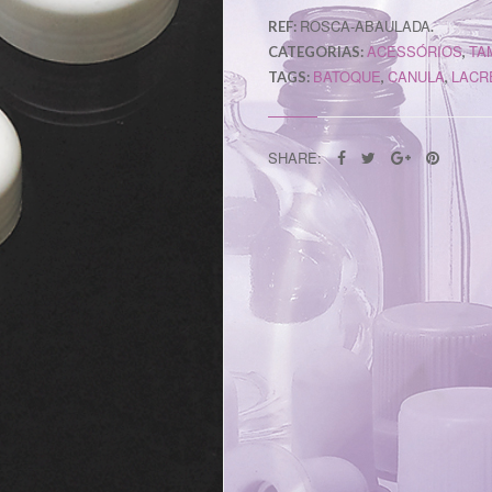
ROSCA-ABAULADA
REF:
.
ACESSÓRIOS
TA
CATEGORIAS:
,
BATOQUE
CANULA
LACR
TAGS:
,
,
SHARE: