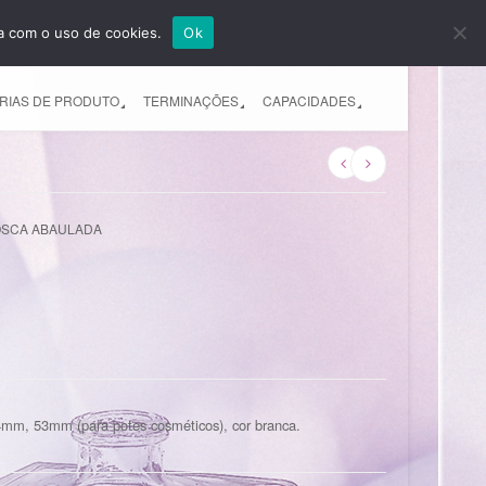
da com o uso de cookies.
Ok
EMPRESA
PRODUTOS
CONTATO
RIAS DE PRODUTO
TERMINAÇÕES
CAPACIDADES
OSCA ABAULADA
mm, 53mm (para potes cosméticos), cor branca.