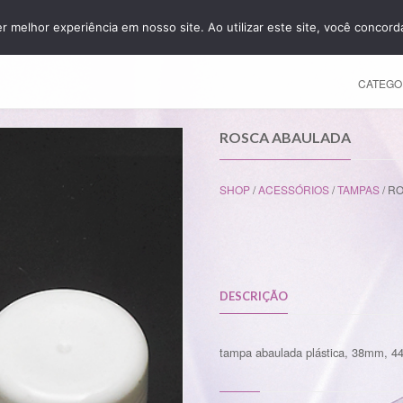
er melhor experiência em nosso site. Ao utilizar este site, você concor
HOME
CATEGO
ROSCA ABAULADA
SHOP
/
ACESSÓRIOS
/
TAMPAS
/ R
DESCRIÇÃO
tampa abaulada plástica, 38mm, 44