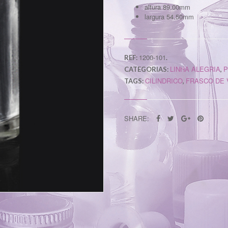
altura 89.00mm
largura 54.50mm
1200-101
REF:
.
LINHA ALEGRIA
P
CATEGORIAS:
,
CILINDRICO
FRASCO DE 
TAGS:
,
SHARE: