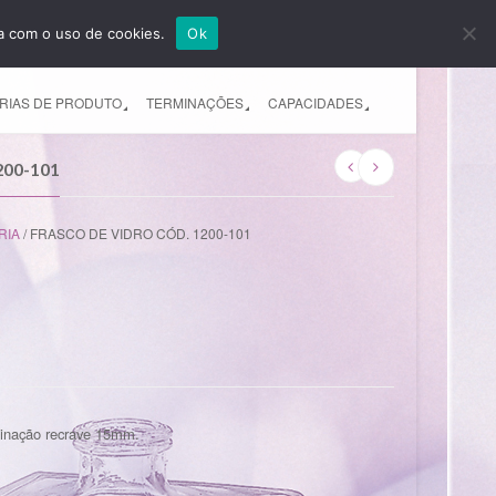
da com o uso de cookies.
Ok
EMPRESA
PRODUTOS
CONTATO
RIAS DE PRODUTO
TERMINAÇÕES
CAPACIDADES
200-101
RIA
/ FRASCO DE VIDRO CÓD. 1200-101
rminação recrave 15mm.