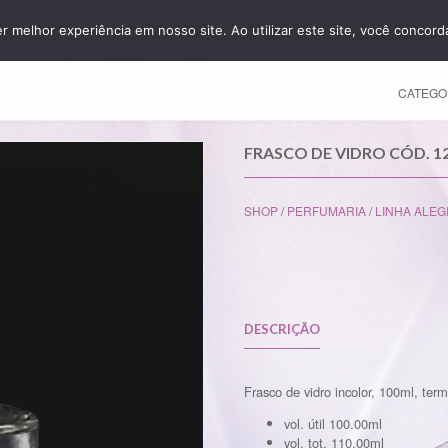
er melhor experiência em nosso site. Ao utilizar este site, você concor
HOME
CATEGO
FRASCO DE VIDRO CÓD. 1
SHOP
/
PERFUMARIA
/
LINHA ALEG
DESCRIÇÃO
Frasco de vidro incolor, 100ml, te
vol. útil 100.00ml
vol. tot. 110.00ml